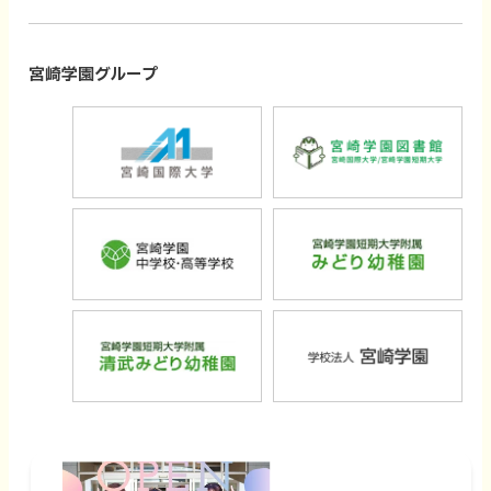
部
部
部
部
サ
サ
サ
サ
イ
イ
イ
イ
宮崎学園グループ
ト
ト
ト
ト
外
外
を
を
を
を
部
部
別
別
別
別
サ
サ
ウ
ウ
ウ
ウ
外
外
イ
イ
イ
イ
イ
イ
部
部
ト
ト
ン
ン
ン
ン
サ
サ
を
を
ド
ド
ド
ド
外
外
イ
イ
別
別
ウ
ウ
ウ
ウ
部
部
ト
ト
ウ
ウ
で
で
で
で
サ
サ
を
を
イ
イ
開
開
開
開
イ
イ
別
別
ン
ン
き
き
き
き
ト
ト
ウ
ウ
ド
ド