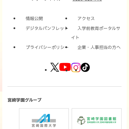
情報公開
アクセス
デジタルパンフレット
入学前教育ポータルサ
イト
プライバシーポリシー
企業・人事担当の方へ
外
外
外
外
部
部
部
部
サ
サ
サ
サ
イ
イ
イ
イ
宮崎学園グループ
ト
ト
ト
ト
外
外
を
を
を
を
部
部
別
別
別
別