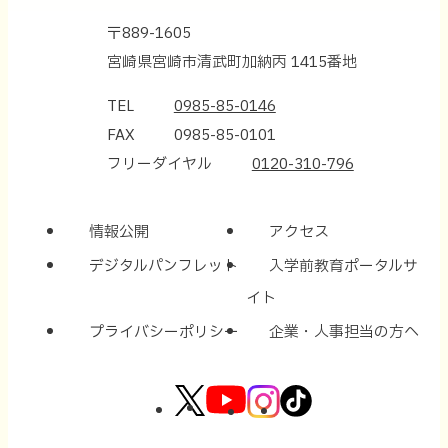
ま
開
〒889-1605
す
き
宮崎県宮崎市清武町加納丙 1415番地
ま
TEL
0985-85-0146
す
FAX
0985-85-0101
フリーダイヤル
0120-310-796
情報公開
アクセス
デジタルパンフレット
入学前教育ポータルサ
イト
プライバシーポリシー
企業・人事担当の方へ
外
外
外
外
部
部