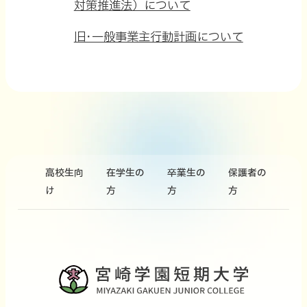
D
対策推進法）について
F
P
旧･一般事業主行動計画について
資
D
料
F
を
資
別
料
ウ
を
イ
別
高校生向
在学生の
卒業生の
保護者の
ン
ウ
け
方
方
方
ド
イ
ウ
ン
で
ド
開
ウ
き
で