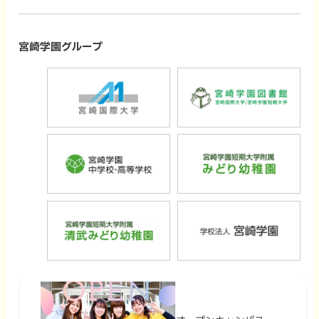
部
部
サ
サ
サ
サ
イ
イ
イ
イ
宮崎学園グループ
ト
ト
ト
ト
外
外
を
を
を
を
部
部
別
別
別
別
サ
サ
ウ
ウ
ウ
ウ
外
外
イ
イ
イ
イ
イ
イ
部
部
ト
ト
ン
ン
ン
ン
サ
サ
を
を
ド
ド
ド
ド
外
外
イ
イ
別
別
ウ
ウ
ウ
ウ
部
部
ト
ト
ウ
ウ
で
で
で
で
サ
サ
を
を
イ
イ
開
開
開
開
イ
イ
別
別
ン
ン
き
き
き
き
ト
ト
ウ
ウ
ド
ド
ま
ま