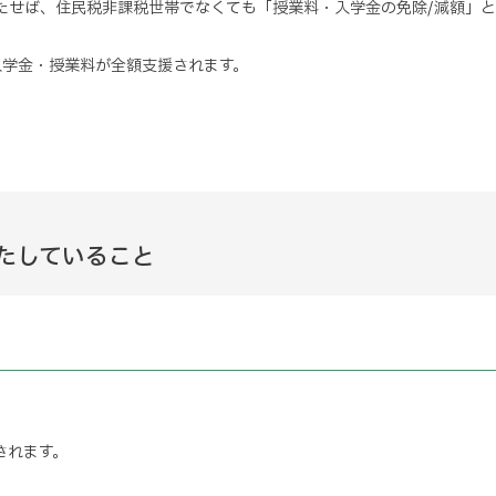
たせば、住民税非課税世帯でなくても「授業料・入学金の免除/減額」
入学金・授業料が全額支援されます。
たしていること
されます。