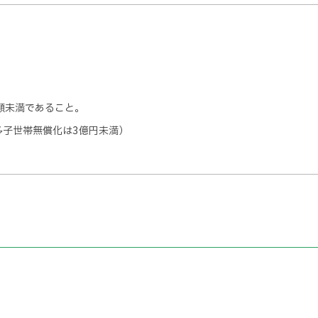
イ
ト
を
別
ウ
イ
額未満であること。
ン
多子世帯無償化は3億円未満）
ド
ウ
で
開
き
ま
す