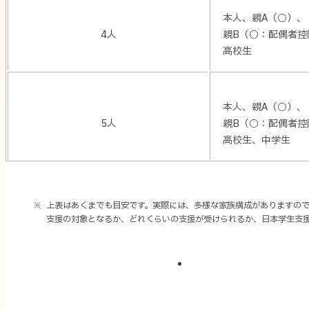
収
本人、親A（○）、
の
4人
親B（○：配偶者控
目
高校生
安
と
支
本人、親A（○）、
給
5人
親B（○：配偶者控
額
高校生、中学生
（単
上表はあくまでも目安です。実際には、多様な家族構成がありますの
支援の対象となるか、どれくらいの支援が受けられるか、日本学生支