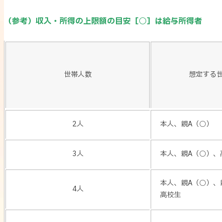
（参考）収入・所得の上限額の目安［○］は給与所得者
世帯人数
想定する
支
2人
本人、親A（○）
援
を
受
3人
本人、親A（○）、
け
ら
本人、親A（○）、
4人
れ
高校生
る
年