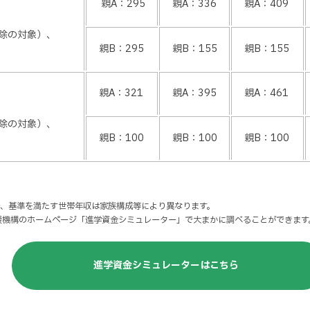
親A：295
親A：336
親A：409
除の対象）、
親B：295
親B：155
親B：155
親A：321
親A：395
親A：461
除の対象）、
親B：100
親B：100
親B：100
位：万円
で、基準を満たす世帯年収は家族構成等により異なります。
援機構のホームページ「進学資金シミュレーター」で大まかに調べることができます
外
進学資金シミュレーターはこちら
部
サ