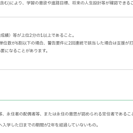
面談含む)により、学習の意欲や進路目標、将来の人生設計等が確認できる
均成績）等が上位2分の1以上であること。
単位数が6割以下の場合、警告要件に2回連続で該当した場合は支援が
必要になることがあります。
等、永住者の配偶者等、または永住の意思が認められる定住者であるこ
へ入学した日までの期間が2年を経過していないもの。