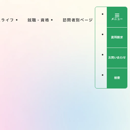
メニュー
スライフ
就職・資格
訪問者別ページ
資料請求
外
部
サ
イ
ト
を
別
お問い合わせ
ウ
イ
ン
ド
ウ
で
開
検索
き
ま
す