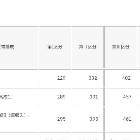
世帯構成
第I区分
第Ⅱ区分
第Ⅲ区分
229
332
402
高校生
289
391
457
親B（無収入）、
295
395
461