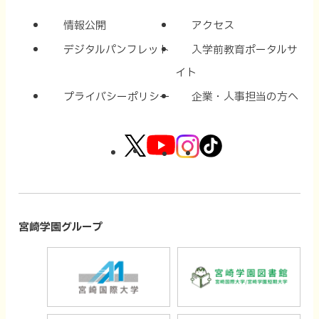
情報公開
アクセス
デジタルパンフレット
入学前教育ポータルサ
イト
プライバシーポリシー
企業・人事担当の方へ
外
外
外
外
部
部
部
部
サ
サ
サ
サ
イ
イ
イ
イ
宮崎学園グループ
ト
ト
ト
ト
外
外
を
を
を
を
部
部
別
別
別
別
サ
サ
ウ
ウ
ウ
ウ