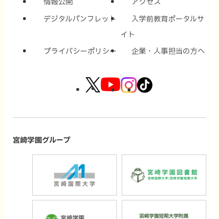
情報公開
アクセス
デジタルパンフレット
入学前教育ポータルサ
イト
プライバシーポリシー
企業・人事担当の方へ
外
外
外
外
部
部
部
部
サ
サ
サ
サ
イ
イ
イ
イ
宮崎学園グループ
ト
ト
ト
ト
外
外
を
を
を
を
部
部
別
別
別
別
サ
サ
ウ
ウ
ウ
ウ
外
外
イ
イ
イ
イ
イ
イ